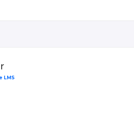
r
e LMS