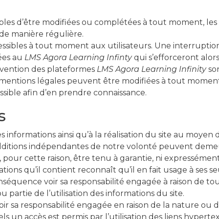
tibles d’être modifiées ou complétées à tout moment, les
 de manière régulière.
sibles à tout moment aux utilisateurs. Une interrupti
iées au
LMS Agora Learning Infinty
qui s’efforceront al
tervention des plateformes
LMS Agora Learning Infinity
son
ntions légales peuvent être modifiées à tout moment : 
possible afin d’en prendre connaissance.
s
s informations ainsi qu’à la réalisation du site au moyen 
additions indépendantes de notre volonté peuvent demeu
 pour cette raison, être tenu à garantie, ni expressémen
rmations qu’il contient reconnaît qu’il en fait usage à ses 
nséquence voir sa responsabilité engagée à raison de tou
 partie de l’utilisation des informations du site.
ir sa responsabilité engagée en raison de la nature ou d
un accès est permis par l’utilisation des liens hypertex